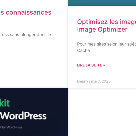
ns connaissances
Optimisez les ima
Image Optimizer
ress sans plonger dans le
Pour mes sites selon leur spécif
Cache
LIRE LA SUITE »
Dennys
mai 7, 2023