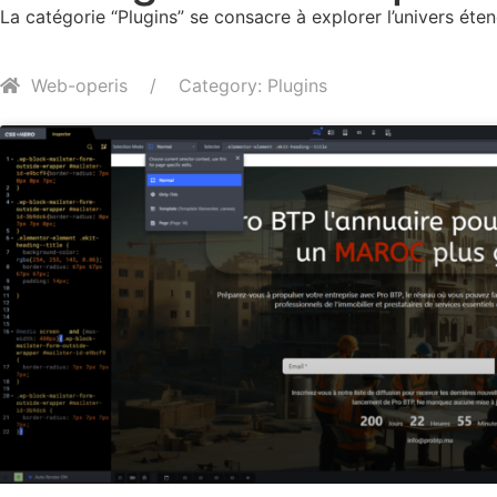
La catégorie “Plugins” se consacre à explorer l’univers éte
Web-operis
Category: Plugins