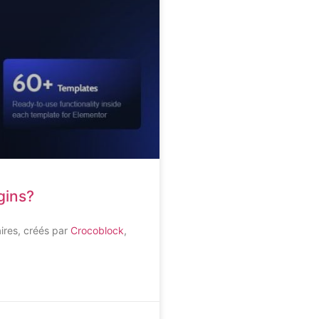
gins?
res, créés par
Crocoblock
,