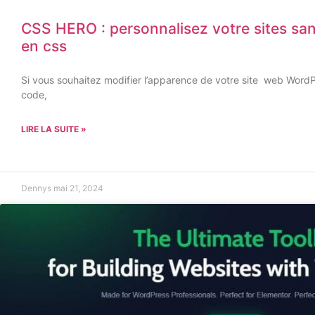
CSS HERO : personnalisez votre sites sa
en css
Si vous souhaitez modifier l’apparence de votre site web WordP
code,
LIRE LA SUITE »
Dennys
mai 21, 2024