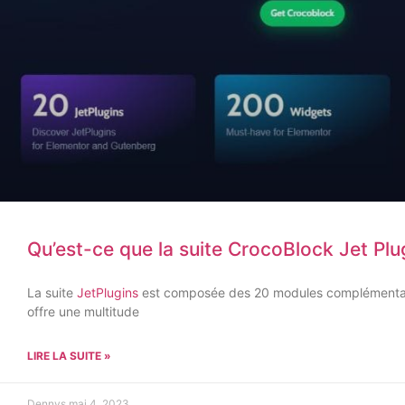
Qu’est-ce que la suite CrocoBlock Jet Plu
La suite
JetPlugins
est composée des 20 modules complémentai
offre une multitude
LIRE LA SUITE »
Dennys
mai 4, 2023